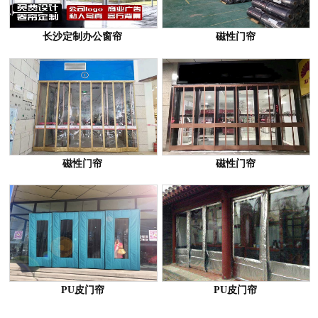
长沙定制办公窗帘
磁性门帘
磁性门帘
磁性门帘
PU皮门帘
PU皮门帘