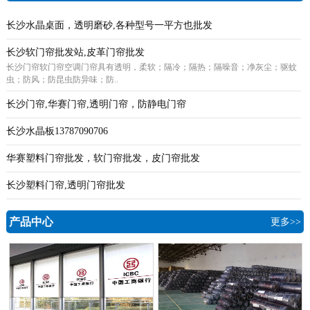
长沙水晶桌面，透明磨砂,各种型号一平方也批发
长沙软门帘批发站,皮革门帘批发
长沙门帘软门帘空调门帘具有透明，柔软；隔冷；隔热；隔噪音；净灰尘；驱蚊
虫；防风；防昆虫防异味；防..
长沙门帘,华赛门帘,透明门帘，防静电门帘
长沙水晶板13787090706
华赛塑料门帘批发，软门帘批发，皮门帘批发
长沙塑料门帘,透明门帘批发
产品中心
更多>>