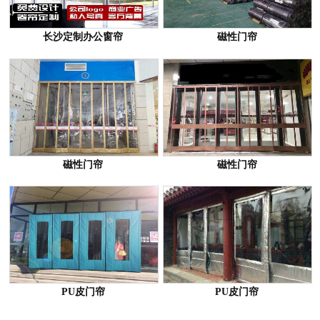
长沙定制办公窗帘
磁性门帘
磁性门帘
磁性门帘
PU皮门帘
PU皮门帘