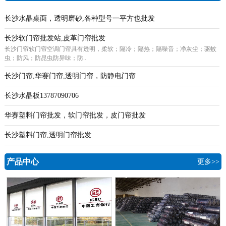
长沙水晶桌面，透明磨砂,各种型号一平方也批发
长沙软门帘批发站,皮革门帘批发
长沙门帘软门帘空调门帘具有透明，柔软；隔冷；隔热；隔噪音；净灰尘；驱蚊
虫；防风；防昆虫防异味；防..
长沙门帘,华赛门帘,透明门帘，防静电门帘
长沙水晶板13787090706
华赛塑料门帘批发，软门帘批发，皮门帘批发
长沙塑料门帘,透明门帘批发
产品中心
更多>>